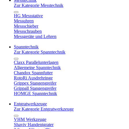
Messtechnik
Zur Kategorie Messtechnik
HG Messstative
Messuhren
Messschieber
Messschrauben
Messgeräte und Lehren
Spanntechnik
Zur Kategorie Spanntechnik
Claxx Parallelunterlagen
Allgemeine Spanntechnik
Chandox Spannfutter
RotoRi Ausdrehringe
Grippex Stangengreifer
Grippall Stangengreifer
HOMGE Spanntechnik
Entgratwerkzeuge
Zur Kategorie Entgratwerkzeuge
VHM Werkzeuge
Shaviv Handentgrater