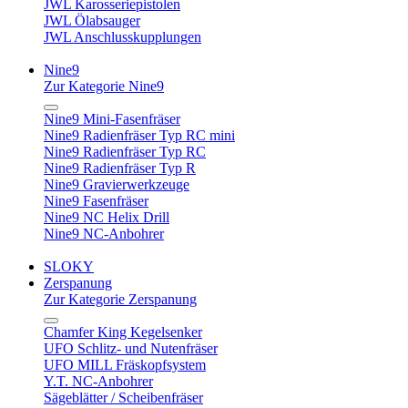
JWL Karosseriepistolen
JWL Ölabsauger
JWL Anschlusskupplungen
Nine9
Zur Kategorie Nine9
Nine9 Mini-Fasenfräser
Nine9 Radienfräser Typ RC mini
Nine9 Radienfräser Typ RC
Nine9 Radienfräser Typ R
Nine9 Gravierwerkzeuge
Nine9 Fasenfräser
Nine9 NC Helix Drill
Nine9 NC-Anbohrer
SLOKY
Zerspanung
Zur Kategorie Zerspanung
Chamfer King Kegelsenker
UFO Schlitz- und Nutenfräser
UFO MILL Fräskopfsystem
Y.T. NC-Anbohrer
Sägeblätter / Scheibenfräser