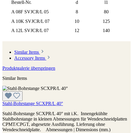
Bestell-Nr.
d
l1
A 08F SVJCR/L 05
8
80
A 10K SVJCR/L 07
10
125
A 12L SVJCR/L 07
12
140
Similar Items
Accessory Items
Produktgalerie überspringen
Similar Items
Stahl-Bohrstange SCXPR/L 40°
Stahl-Bohrstange SCXPR/L 40° mit i.K. Innengekühlte
Stahlbohrstange in kleinen Abmessungen für Wendeschneidplatten
CPMT/CPGT, abgesetzte Ausführung. Lieferung ohne
Wendeschneidplatte. Abmessungen | Dimensions (mm.)