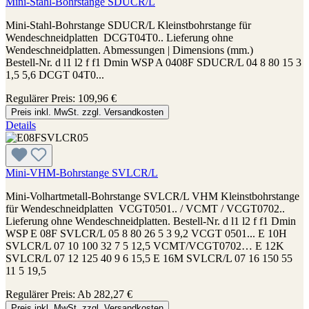
Mini-Stahl-Bohrstange SDUCR/L
Mini-Stahl-Bohrstange SDUCR/L Kleinstbohrstange für
Wendeschneidplatten DCGT04T0.. Lieferung ohne
Wendeschneidplatten. Abmessungen | Dimensions (mm.)
Bestell-Nr. d l1 l2 f f1 Dmin WSP A 0408F SDUCR/L 04 8 80 15 3
1,5 5,6 DCGT 04T0...
Regulärer Preis:
109,96 €
Preis inkl. MwSt. zzgl. Versandkosten
Details
Mini-VHM-Bohrstange SVLCR/L
Mini-Volhartmetall-Bohrstange SVLCR/L VHM Kleinstbohrstange
für Wendeschneidplatten VCGT0501.. / VCMT / VCGT0702..
Lieferung ohne Wendeschneidplatten. Bestell-Nr. d l1 l2 f f1 Dmin
WSP E 08F SVLCR/L 05 8 80 26 5 3 9,2 VCGT 0501... E 10H
SVLCR/L 07 10 100 32 7 5 12,5 VCMT/VCGT0702… E 12K
SVLCR/L 07 12 125 40 9 6 15,5 E 16M SVLCR/L 07 16 150 55
11 5 19,5
Regulärer Preis:
Ab
282,27 €
Preis inkl. MwSt. zzgl. Versandkosten