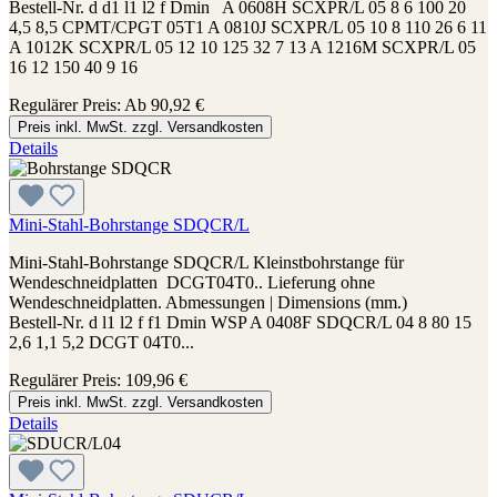
Bestell-Nr. d d1 l1 l2 f Dmin A 0608H SCXPR/L 05 8 6 100 20
4,5 8,5 CPMT/CPGT 05T1 A 0810J SCXPR/L 05 10 8 110 26 6 11
A 1012K SCXPR/L 05 12 10 125 32 7 13 A 1216M SCXPR/L 05
16 12 150 40 9 16
Regulärer Preis:
Ab
90,92 €
Preis inkl. MwSt. zzgl. Versandkosten
Details
Mini-Stahl-Bohrstange SDQCR/L
Mini-Stahl-Bohrstange SDQCR/L Kleinstbohrstange für
Wendeschneidplatten DCGT04T0.. Lieferung ohne
Wendeschneidplatten. Abmessungen | Dimensions (mm.)
Bestell-Nr. d l1 l2 f f1 Dmin WSP A 0408F SDQCR/L 04 8 80 15
2,6 1,1 5,2 DCGT 04T0...
Regulärer Preis:
109,96 €
Preis inkl. MwSt. zzgl. Versandkosten
Details