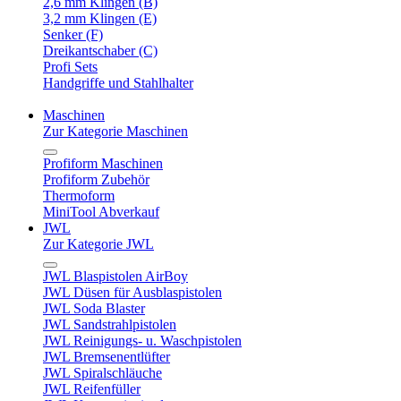
2,6 mm Klingen (B)
3,2 mm Klingen (E)
Senker (F)
Dreikantschaber (C)
Profi Sets
Handgriffe und Stahlhalter
Maschinen
Zur Kategorie Maschinen
Profiform Maschinen
Profiform Zubehör
Thermoform
MiniTool Abverkauf
JWL
Zur Kategorie JWL
JWL Blaspistolen AirBoy
JWL Düsen für Ausblaspistolen
JWL Soda Blaster
JWL Sandstrahlpistolen
JWL Reinigungs- u. Waschpistolen
JWL Bremsenentlüfter
JWL Spiralschläuche
JWL Reifenfüller