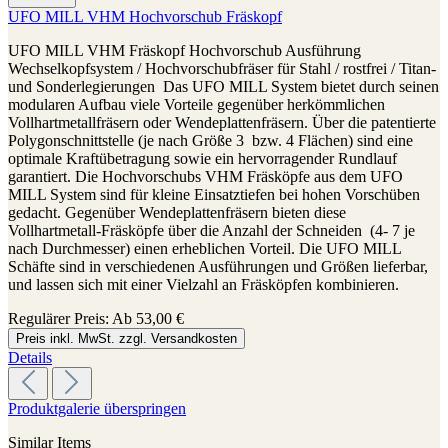
UFO MILL VHM Hochvorschub Fräskopf
UFO MILL VHM Fräskopf Hochvorschub Ausführung
Wechselkopfsystem / Hochvorschubfräser für Stahl / rostfrei / Titan-
und Sonderlegierungen Das UFO MILL System bietet durch seinen
modularen Aufbau viele Vorteile gegenüber herkömmlichen
Vollhartmetallfräsern oder Wendeplattenfräsern. Über die patentierte
Polygonschnittstelle (je nach Größe 3 bzw. 4 Flächen) sind eine
optimale Kraftübetragung sowie ein hervorragender Rundlauf
garantiert. Die Hochvorschubs VHM Fräsköpfe aus dem UFO
MILL System sind für kleine Einsatztiefen bei hohen Vorschüben
gedacht. Gegenüber Wendeplattenfräsern bieten diese
Vollhartmetall-Fräsköpfe über die Anzahl der Schneiden (4- 7 je
nach Durchmesser) einen erheblichen Vorteil. Die UFO MILL
Schäfte sind in verschiedenen Ausführungen und Größen lieferbar,
und lassen sich mit einer Vielzahl an Fräsköpfen kombinieren.
Regulärer Preis:
Ab
53,00 €
Preis inkl. MwSt. zzgl. Versandkosten
Details
Produktgalerie überspringen
Similar Items