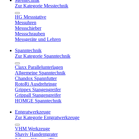
Messtechnik
Zur Kategorie Messtechnik
HG Messstative
Messuhren
Messschieber
Messschrauben
Messgeräte und Lehren
Spanntechnik
Zur Kategorie Spanntechnik
Claxx Parallelunterlagen
Allgemeine Spanntechnik
Chandox Spannfutter
RotoRi Ausdrehringe
Grippex Stangengreifer
Grippall Stangengreifer
HOMGE Spanntechnik
Entgratwerkzeuge
Zur Kategorie Entgratwerkzeuge
VHM Werkzeuge
Shaviv Handentgrater