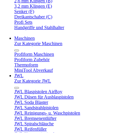
2,6 mm Klingen (B)
3,2 mm Klingen (E)
Senker (F)
Dreikantschaber (C)
Profi Sets
Handgriffe und Stahlhalter
Maschinen
Zur Kategorie Maschinen
Profiform Maschinen
Profiform Zubehör
Thermoform
MiniTool Abverkauf
JWL
Zur Kategorie JWL
JWL Blaspistolen AirBoy
JWL Düsen für Ausblaspistolen
JWL Soda Blaster
JWL Sandstrahlpistolen
JWL Reinigungs- u. Waschpistolen
JWL Bremsenentlüfter
JWL Spiralschläuche
JWL Reifenfüller