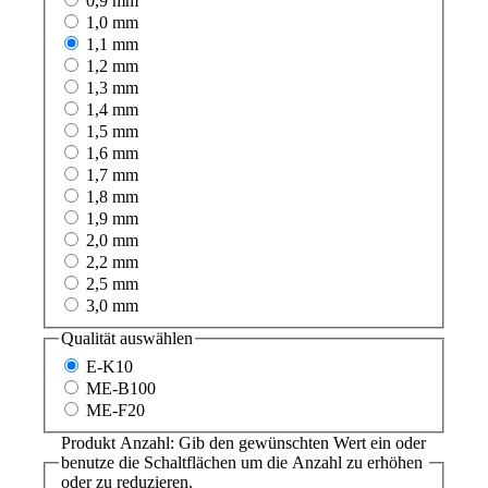
0,9 mm
1,0 mm
1,1 mm
1,2 mm
1,3 mm
1,4 mm
1,5 mm
1,6 mm
1,7 mm
1,8 mm
1,9 mm
2,0 mm
2,2 mm
2,5 mm
3,0 mm
Qualität
auswählen
E-K10
ME-B100
ME-F20
Produkt Anzahl: Gib den gewünschten Wert ein oder
benutze die Schaltflächen um die Anzahl zu erhöhen
oder zu reduzieren.