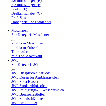
2,6 mm Klingen (B)
3,2 mm Klingen (E)
Senker (F)
Dreikantschaber (C)
Profi Sets
Handgriffe und Stahlhalter
Maschinen
Zur Kategorie Maschinen
Profiform Maschinen
Profiform Zubehör
Thermoform
MiniTool Abverkauf
JWL
Zur Kategorie JWL
JWL Blaspistolen AirBoy
JWL Düsen für Ausblaspistolen
JWL Soda Blaster
JWL Sandstrahlpistolen
JWL Reinigungs- u. Waschpistolen
JWL Bremsenentlüfter
JWL Spiralschläuche
JWL Reifenfüller