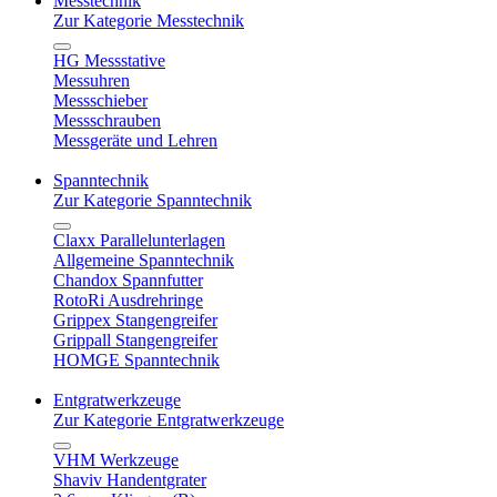
Messtechnik
Zur Kategorie Messtechnik
HG Messstative
Messuhren
Messschieber
Messschrauben
Messgeräte und Lehren
Spanntechnik
Zur Kategorie Spanntechnik
Claxx Parallelunterlagen
Allgemeine Spanntechnik
Chandox Spannfutter
RotoRi Ausdrehringe
Grippex Stangengreifer
Grippall Stangengreifer
HOMGE Spanntechnik
Entgratwerkzeuge
Zur Kategorie Entgratwerkzeuge
VHM Werkzeuge
Shaviv Handentgrater