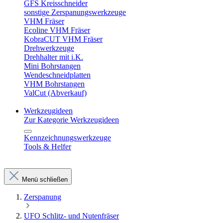
GFS Kreisschneider
sonstige Zerspanungswerkzeuge
VHM Fräser
Ecoline VHM Fräser
KobraCUT VHM Fräser
Drehwerkzeuge
Drehhalter mit i.K.
Mini Bohrstangen
Wendeschneidplatten
VHM Bohrstangen
ValCut (Abverkauf)
Werkzeugideen
Zur Kategorie Werkzeugideen
Kennzeichnungswerkzeuge
Tools & Helfer
Menü schließen
Zerspanung
UFO Schlitz- und Nutenfräser