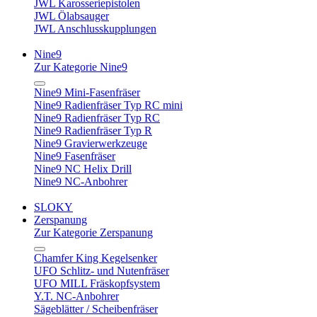
JWL Karosseriepistolen
JWL Ölabsauger
JWL Anschlusskupplungen
Nine9
Zur Kategorie Nine9
Nine9 Mini-Fasenfräser
Nine9 Radienfräser Typ RC mini
Nine9 Radienfräser Typ RC
Nine9 Radienfräser Typ R
Nine9 Gravierwerkzeuge
Nine9 Fasenfräser
Nine9 NC Helix Drill
Nine9 NC-Anbohrer
SLOKY
Zerspanung
Zur Kategorie Zerspanung
Chamfer King Kegelsenker
UFO Schlitz- und Nutenfräser
UFO MILL Fräskopfsystem
Y.T. NC-Anbohrer
Sägeblätter / Scheibenfräser