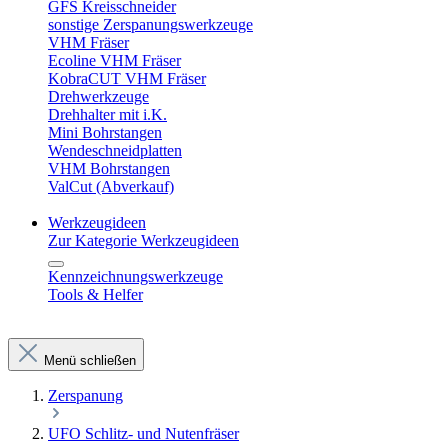
GFS Kreisschneider
sonstige Zerspanungswerkzeuge
VHM Fräser
Ecoline VHM Fräser
KobraCUT VHM Fräser
Drehwerkzeuge
Drehhalter mit i.K.
Mini Bohrstangen
Wendeschneidplatten
VHM Bohrstangen
ValCut (Abverkauf)
Werkzeugideen
Zur Kategorie Werkzeugideen
Kennzeichnungswerkzeuge
Tools & Helfer
Menü schließen
Zerspanung
UFO Schlitz- und Nutenfräser