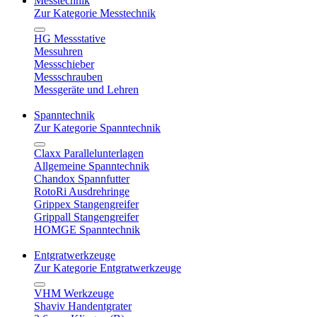
Messtechnik
Zur Kategorie Messtechnik
HG Messstative
Messuhren
Messschieber
Messschrauben
Messgeräte und Lehren
Spanntechnik
Zur Kategorie Spanntechnik
Claxx Parallelunterlagen
Allgemeine Spanntechnik
Chandox Spannfutter
RotoRi Ausdrehringe
Grippex Stangengreifer
Grippall Stangengreifer
HOMGE Spanntechnik
Entgratwerkzeuge
Zur Kategorie Entgratwerkzeuge
VHM Werkzeuge
Shaviv Handentgrater