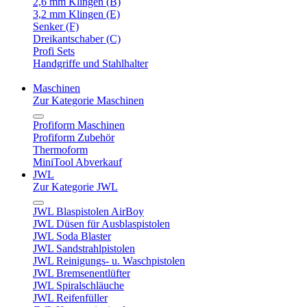
2,6 mm Klingen (B)
3,2 mm Klingen (E)
Senker (F)
Dreikantschaber (C)
Profi Sets
Handgriffe und Stahlhalter
Maschinen
Zur Kategorie Maschinen
Profiform Maschinen
Profiform Zubehör
Thermoform
MiniTool Abverkauf
JWL
Zur Kategorie JWL
JWL Blaspistolen AirBoy
JWL Düsen für Ausblaspistolen
JWL Soda Blaster
JWL Sandstrahlpistolen
JWL Reinigungs- u. Waschpistolen
JWL Bremsenentlüfter
JWL Spiralschläuche
JWL Reifenfüller