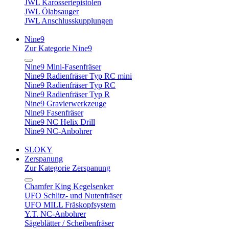
JWL Karosseriepistolen
JWL Ölabsauger
JWL Anschlusskupplungen
Nine9
Zur Kategorie Nine9
Nine9 Mini-Fasenfräser
Nine9 Radienfräser Typ RC mini
Nine9 Radienfräser Typ RC
Nine9 Radienfräser Typ R
Nine9 Gravierwerkzeuge
Nine9 Fasenfräser
Nine9 NC Helix Drill
Nine9 NC-Anbohrer
SLOKY
Zerspanung
Zur Kategorie Zerspanung
Chamfer King Kegelsenker
UFO Schlitz- und Nutenfräser
UFO MILL Fräskopfsystem
Y.T. NC-Anbohrer
Sägeblätter / Scheibenfräser