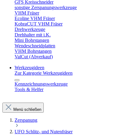
GFS Kreisschneider
sonstige Zerspanungswerkzeuge
VHM Fräser
Ecoline VHM Fräser
KobraCUT VHM Fräser
Drehwerkzeuge
Drehhalter mit i.K.
Mini Bohrstangen
Wendeschneidplatten
VHM Bohrstangen
ValCut (Abverkauf)
Werkzeugideen
Zur Kategorie Werkzeugideen
Kennzeichnungswerkzeuge
Tools & Helfer
Menü schließen
Zerspanung
UFO Schlitz- und Nutenfräser