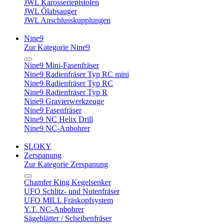
JWL Karosseriepistolen
JWL Ölabsauger
JWL Anschlusskupplungen
Nine9
Zur Kategorie Nine9
Nine9 Mini-Fasenfräser
Nine9 Radienfräser Typ RC mini
Nine9 Radienfräser Typ RC
Nine9 Radienfräser Typ R
Nine9 Gravierwerkzeuge
Nine9 Fasenfräser
Nine9 NC Helix Drill
Nine9 NC-Anbohrer
SLOKY
Zerspanung
Zur Kategorie Zerspanung
Chamfer King Kegelsenker
UFO Schlitz- und Nutenfräser
UFO MILL Fräskopfsystem
Y.T. NC-Anbohrer
Sägeblätter / Scheibenfräser