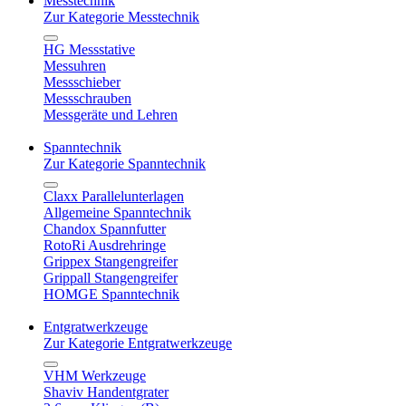
Messtechnik
Zur Kategorie Messtechnik
HG Messstative
Messuhren
Messschieber
Messschrauben
Messgeräte und Lehren
Spanntechnik
Zur Kategorie Spanntechnik
Claxx Parallelunterlagen
Allgemeine Spanntechnik
Chandox Spannfutter
RotoRi Ausdrehringe
Grippex Stangengreifer
Grippall Stangengreifer
HOMGE Spanntechnik
Entgratwerkzeuge
Zur Kategorie Entgratwerkzeuge
VHM Werkzeuge
Shaviv Handentgrater