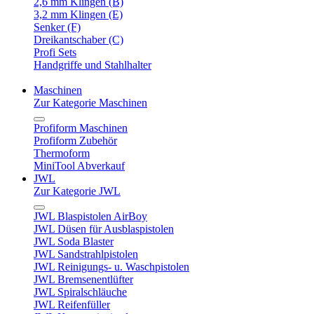
2,6 mm Klingen (B)
3,2 mm Klingen (E)
Senker (F)
Dreikantschaber (C)
Profi Sets
Handgriffe und Stahlhalter
Maschinen
Zur Kategorie Maschinen
Profiform Maschinen
Profiform Zubehör
Thermoform
MiniTool Abverkauf
JWL
Zur Kategorie JWL
JWL Blaspistolen AirBoy
JWL Düsen für Ausblaspistolen
JWL Soda Blaster
JWL Sandstrahlpistolen
JWL Reinigungs- u. Waschpistolen
JWL Bremsenentlüfter
JWL Spiralschläuche
JWL Reifenfüller