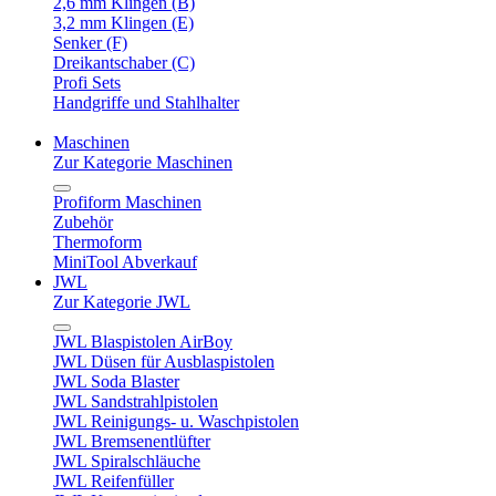
2,6 mm Klingen (B)
3,2 mm Klingen (E)
Senker (F)
Dreikantschaber (C)
Profi Sets
Handgriffe und Stahlhalter
Maschinen
Zur Kategorie Maschinen
Profiform Maschinen
Zubehör
Thermoform
MiniTool Abverkauf
JWL
Zur Kategorie JWL
JWL Blaspistolen AirBoy
JWL Düsen für Ausblaspistolen
JWL Soda Blaster
JWL Sandstrahlpistolen
JWL Reinigungs- u. Waschpistolen
JWL Bremsenentlüfter
JWL Spiralschläuche
JWL Reifenfüller