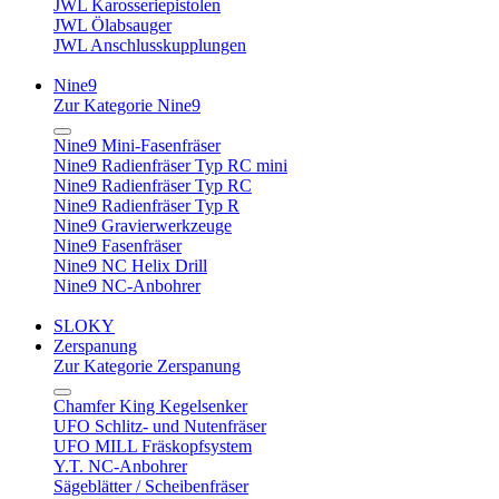
JWL Karosseriepistolen
JWL Ölabsauger
JWL Anschlusskupplungen
Nine9
Zur Kategorie Nine9
Nine9 Mini-Fasenfräser
Nine9 Radienfräser Typ RC mini
Nine9 Radienfräser Typ RC
Nine9 Radienfräser Typ R
Nine9 Gravierwerkzeuge
Nine9 Fasenfräser
Nine9 NC Helix Drill
Nine9 NC-Anbohrer
SLOKY
Zerspanung
Zur Kategorie Zerspanung
Chamfer King Kegelsenker
UFO Schlitz- und Nutenfräser
UFO MILL Fräskopfsystem
Y.T. NC-Anbohrer
Sägeblätter / Scheibenfräser