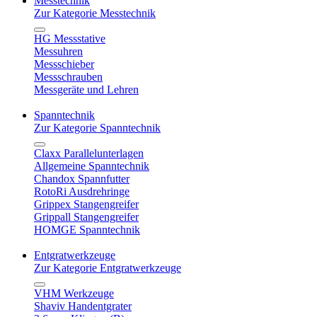
Messtechnik
Zur Kategorie Messtechnik
HG Messstative
Messuhren
Messschieber
Messschrauben
Messgeräte und Lehren
Spanntechnik
Zur Kategorie Spanntechnik
Claxx Parallelunterlagen
Allgemeine Spanntechnik
Chandox Spannfutter
RotoRi Ausdrehringe
Grippex Stangengreifer
Grippall Stangengreifer
HOMGE Spanntechnik
Entgratwerkzeuge
Zur Kategorie Entgratwerkzeuge
VHM Werkzeuge
Shaviv Handentgrater